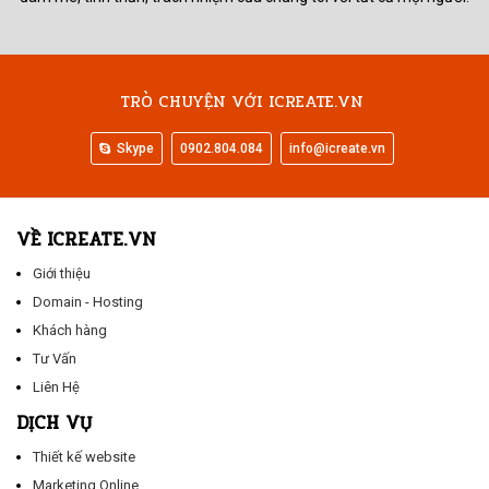
TRÒ CHUYỆN VỚI ICREATE.VN
Skype
0902.804.084
info@icreate.vn
VỀ ICREATE.VN
Giới thiệu
Domain - Hosting
Khách hàng
Tư Vấn
Liên Hệ
DỊCH VỤ
Thiết kế website
Marketing Online