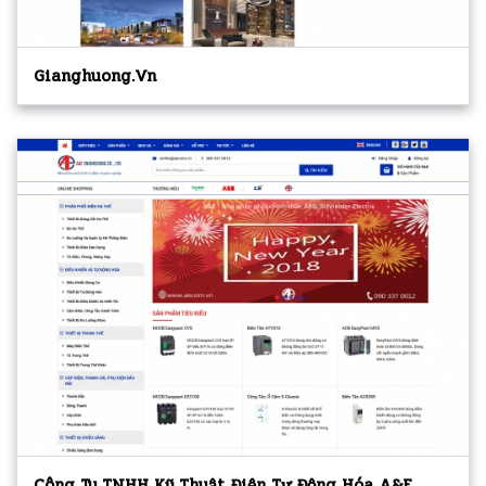
Gianghuong.vn
Công Ty TNHH Kỹ Thuật Điện Tự Động Hóa A&E