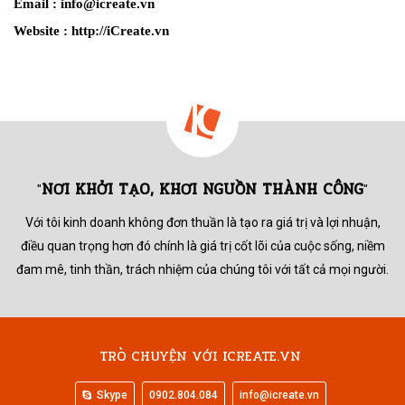
Email :
info@icreate.vn
Website :
http://iCreate.vn
NƠI KHỞI TẠO, KHƠI NGUỒN THÀNH CÔNG
"
"
Với tôi kinh doanh không đơn thuần là tạo ra giá trị và lợi nhuận,
điều quan trọng hơn đó chính là giá trị cốt lõi của cuộc sống,
niềm
đam mê, tinh thần, trách nhiệm của chúng tôi với tất cả mọi người.
TRÒ CHUYỆN VỚI ICREATE.VN
Skype
0902.804.084
info@icreate.vn