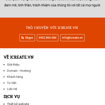
đam mê, tinh thần, trách nhiệm của chúng tôi với tất cả mọi người.
TRÒ CHUYỆN VỚI ICREATE.VN
Skype
0902.804.084
info@icreate.vn
VỀ ICREATE.VN
Giới thiệu
Domain - Hosting
Khách hàng
Tư Vấn
Liên Hệ
DỊCH VỤ
Thiết kế website