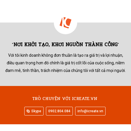
NƠI KHỞI TẠO, KHƠI NGUỒN THÀNH CÔNG
"
"
Với tôi kinh doanh không đơn thuần là tạo ra giá trị và lợi nhuận,
điều quan trọng hơn đó chính là giá trị cốt lõi của cuộc sống,
niềm
đam mê, tinh thần, trách nhiệm của chúng tôi với tất cả mọi người.
TRÒ CHUYỆN VỚI ICREATE.VN
Skype
0902.804.084
info@icreate.vn