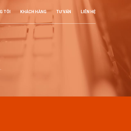
G TÔI
KHÁCH HÀNG
TƯ VẤN
LIÊN HỆ
.